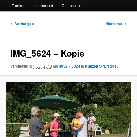
Turniere
Impressum
Datenschutz
Bilder-
← Vorheriges
Nächstes →
Navigation
IMG_5624 – Kopie
Veröffentlicht
1. Juli 2018
am
4032 × 3024
in
Künzell OPEN 2018