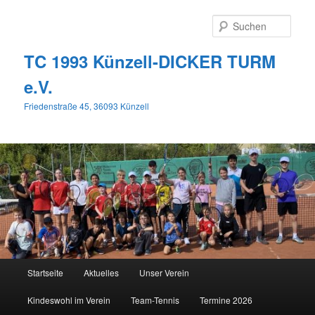
Zum
primären
Such
Inhalt
springen
TC 1993 Künzell-DICKER TURM
e.V.
Friedenstraße 45, 36093 Künzell
Hauptmenü
Startseite
Aktuelles
Unser Verein
Kindeswohl im Verein
Team-Tennis
Termine 2026