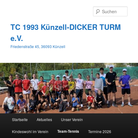
Zum
primären
Such
Inhalt
springen
TC 1993 Künzell-DICKER TURM
e.V.
Friedenstraße 45, 36093 Künzell
Hauptmenü
Startseite
Aktuelles
Unser Verein
Team-Tennis
Kindeswohl im Verein
Termine 2026