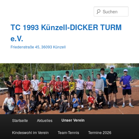
Zum
primären
Such
Inhalt
springen
TC 1993 Künzell-DICKER TURM
e.V.
Friedenstraße 45, 36093 Künzell
Hauptmenü
Unser Verein
Startseite
Aktuelles
Kindeswohl im Verein
Team-Tennis
Termine 2026