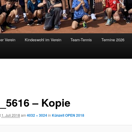
er Verein
Kindeswohl im Verein
Team-Tennis
Termine 2026
_5616 – Kopie
t
1. Juli 2018
am
4032 × 3024
in
Künzell OPEN 2018