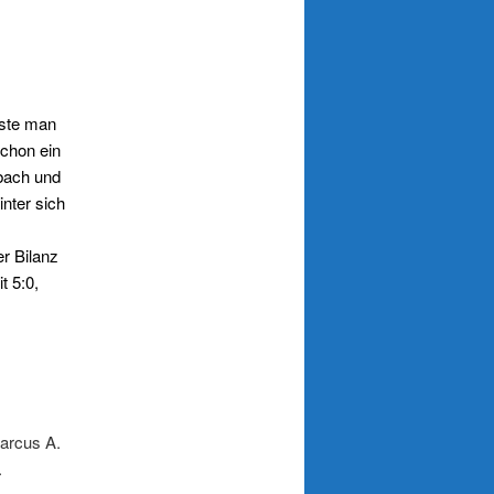
sste man
schon ein
bach und
nter sich
er Bilanz
t 5:0,
045
Marcus A.
.