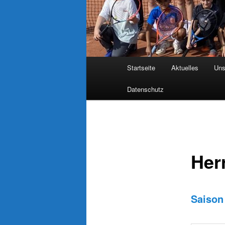
Hauptmenü
Startseite
Aktuelles
Uns
Datenschutz
Her
Saison 