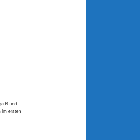
a B
iga B und
 im ersten