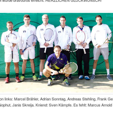
iel wurde bravourös erreicht. HERZLICHEN GLÜCKWUNSCH!
n links: Marcel Brähler, Adrian Sonntag, Andreas Stehling, Frank Gei
ophut, Janis Skreija. Kniend: Sven Kämpfe. Es fehlt: Marcus Arnold