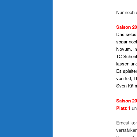
Nur noch 
Saison 20
Das selbst
sogar noch
Novum. Im
TC Schönb
lassen un
Es spielte
von 5:0, T
Sven Kämpf
Saison 2
Platz 1
u
Erneut kon
verstärken