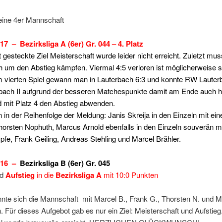
eine 4er Mannschaft
17 – Bezirksliga A (6er) Gr. 044 – 4. Platz
 gesteckte Ziel Meisterschaft wurde leider nicht erreicht. Zuletzt mu
 um den Abstieg kämpfen. Viermal 4:5 verloren ist möglicherweise 
 vierten Spiel gewann man in Lauterbach 6:3 und konnte RW Lauter
ach II aufgrund der besseren Matchespunkte damit am Ende auch hi
d mit Platz 4 den Abstieg abwenden.
n in der Reihenfolge der Meldung: Janis Skreija in den Einzeln mit ein
horsten Nophuth, Marcus Arnold ebenfalls in den Einzeln souverän mi
e, Frank Geiling, Andreas Stehling und Marcel Brähler.
016 –
Bezirksliga B (6er) Gr. 
nd
Aufstieg
in die
Bezirksliga A
mit 10:0 Punkten
nte sich die Mannschaft mit Marcel B., Frank G., Thorsten N. und 
. Für dieses Aufgebot gab es nur ein Ziel: Meisterschaft und Aufstieg