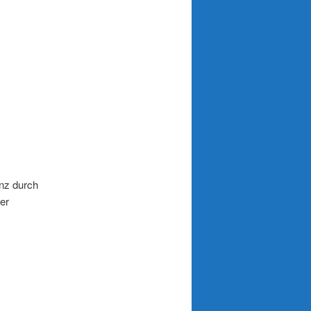
Pircher,
enz durch
der