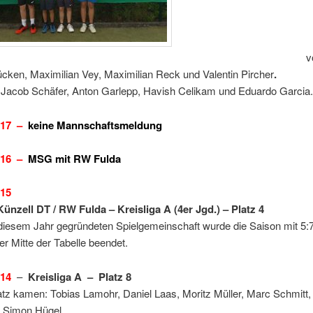
von lin
ücken, Maximilian Vey, Maximilian Reck und Valentin Pircher
.
: Jacob Schäfer, Anton Garlepp, Havish Celikam und Eduardo Garcia.
017 –
keine Mannschaftsmeldung
016 –
MSG mit RW Fulda
015
nzell DT / RW Fulda – Kreisliga A (4er Jgd.) – Platz 4
 diesem Jahr gegründeten Spielgemeinschaft wurde die Saison mit 5:
er Mitte der Tabelle beendet.
014
–
Kreisliga A – Platz 8
tz kamen: Tobias Lamohr, Daniel Laas, Moritz Müller, Marc Schmitt,
, Simon Hügel