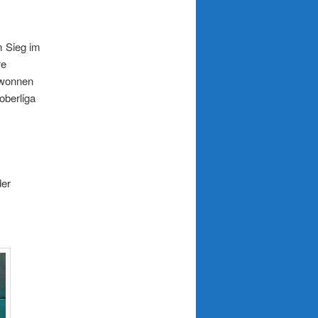
m Sieg im
re
ewonnen
oberliga
der