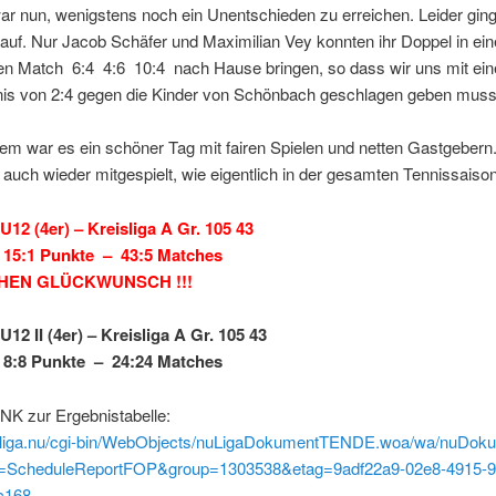
ar nun, wenigstens noch ein Unentschieden zu erreichen. Leider gin
 auf. Nur Jacob Schäfer und Maximilian Vey konnten ihr Doppel in ei
n Match 6:4 4:6 10:4 nach Hause bringen, so dass wir uns mit ei
is von 2:4 gegen die Kinder von Schönbach geschlagen geben muss
llem war es ein schöner Tag mit fairen Spielen und netten Gastgebern
 auch wieder mitgespielt, wie eigentlich in der gesamten Tennissaison
U12 (4er) – Kreisliga A Gr. 105 43
 15:1 Punkte – 43:5 Matches
HEN GLÜCKWUNSCH !!!
12 II (4er) – Kreisliga A Gr. 105 43
 8:8 Punkte – 24:24 Matches
INK zur Ergebnistabelle:
tv.liga.nu/cgi-bin/WebObjects/nuLigaDokumentTENDE.woa/wa/nuDok
=ScheduleReportFOP&group=1303538&etag=9adf22a9-02e8-4915-9
c168