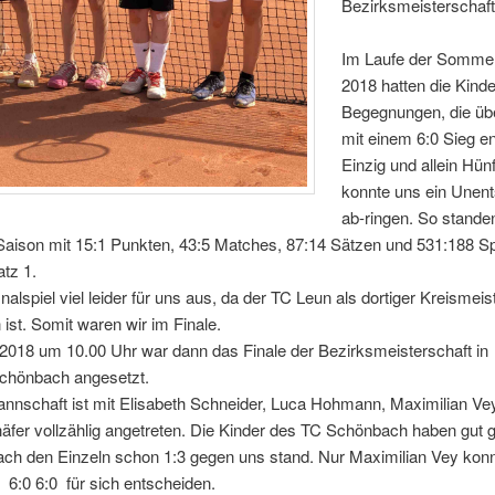
Bezirksmeisterschaft
Im Laufe der Somme
2018 hatten die Kinde
Begegnungen, die üb
mit einem 6:0 Sieg e
Einzig und allein Hün
konnte uns ein Unen
ab-ringen. So stande
Saison mit 15:1 Punkten, 43:5 Matches, 87:14 Sätzen und 531:188 Sp
atz 1.
nalspiel viel leider für uns aus, da der TC Leun als dortiger Kreismeist
 ist. Somit waren wir im Finale.
2018 um 10.00 Uhr war dann das Finale der Bezirksmeisterschaft in
chönbach angesetzt.
nnschaft ist mit Elisabeth Schneider, Luca Hohmann, Maximilian Ve
fer vollzählig angetreten. Die Kinder des TC Schönbach haben gut ge
ach den Einzeln schon 1:3 gegen uns stand. Nur Maximilian Vey konn
r 6:0 6:0 für sich entscheiden.