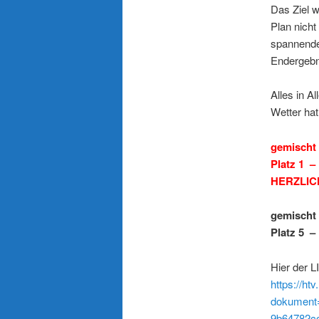
Das Ziel w
Plan nicht
spannende
Endergebn
Alles in A
Wetter hat
gemischt 
Platz 1 –
HERZLIC
gemischt U
Platz 5 –
Hier der L
https://h
dokument
9b64782c