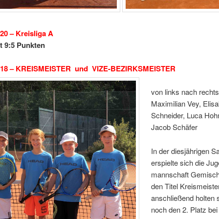
son 2020 – Kreislig
it 9:5 Punkten
018 –
KREISMEISTER und VIZE-BEZIRKSMEISTER
von links nach rechts
Maximilian Vey, Elis
Schneider, Luca Ho
Jacob Schäfer
In der diesjährigen S
erspielte sich die Ju
mannschaft Gemisch
den Titel Kreismeiste
anschließend holten s
noch den 2. Platz bei