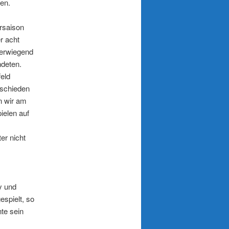
en.
rsaison
r acht
erwiegend
ndeten.
feld
tschieden
n wir am
ielen auf
er nicht
y und
spielt, so
te sein