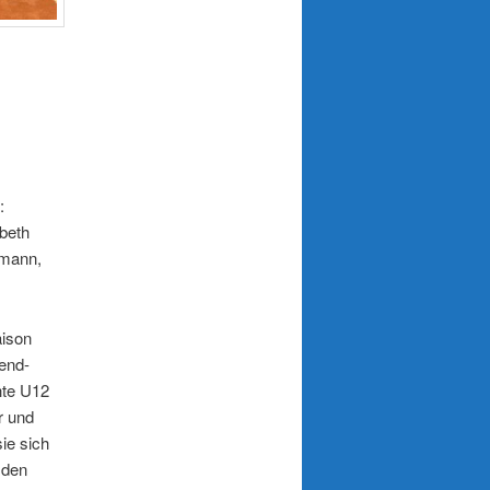
a A
:
abeth
hmann,
aison
gend-
te U12
r und
ie sich
 den