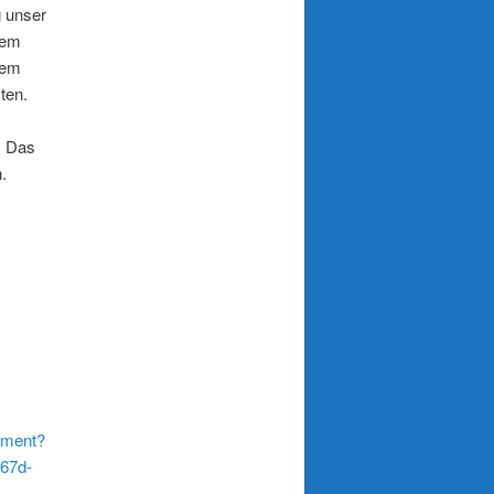
g unser
nem
nem
ten.
. Das
.
ument?
67d-