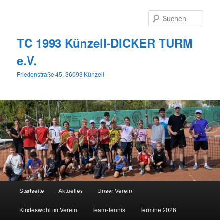
Zum
primären
Such
Inhalt
springen
TC 1993 Künzell-DICKER TURM
e.V.
Friedenstraße 45, 36093 Künzell
Hauptmenü
Startseite
Aktuelles
Unser Verein
Kindeswohl im Verein
Team-Tennis
Termine 2026