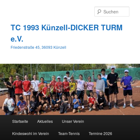
Zum
primären
Such
Inhalt
springen
TC 1993 Künzell-DICKER TURM
e.V.
Friedenstraße 45, 36093 Künzell
Hauptmenü
Startseite
Aktuelles
Unser Verein
Kindeswohl im Verein
Team-Tennis
Termine 2026