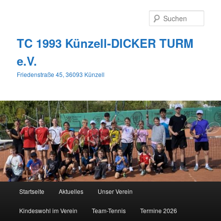
Zum
primären
Such
Inhalt
springen
TC 1993 Künzell-DICKER TURM
e.V.
Friedenstraße 45, 36093 Künzell
Hauptmenü
Startseite
Aktuelles
Unser Verein
Kindeswohl im Verein
Team-Tennis
Termine 2026