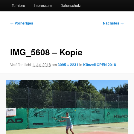
Turniere
Impressum
Datenschutz
Bilder-
← Vorheriges
Nächstes →
Navigation
IMG_5608 – Kopie
Veröffentlicht
1. Juli 2018
am
3095 × 2231
in
Künzell OPEN 2018