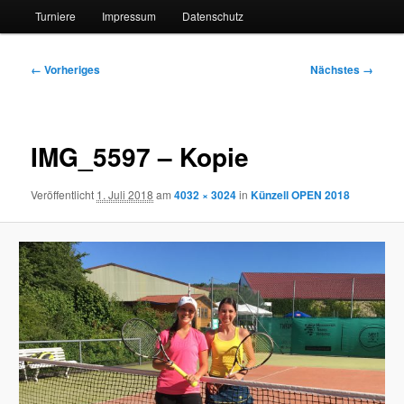
Turniere
Impressum
Datenschutz
Bilder-
← Vorheriges
Nächstes →
Navigation
IMG_5597 – Kopie
Veröffentlicht
1. Juli 2018
am
4032 × 3024
in
Künzell OPEN 2018