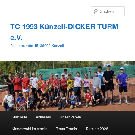
Zum
primären
Such
Inhalt
springen
TC 1993 Künzell-DICKER TURM
e.V.
Friedenstraße 45, 36093 Künzell
Hauptmenü
Startseite
Aktuelles
Unser Verein
Kindeswohl im Verein
Team-Tennis
Termine 2026