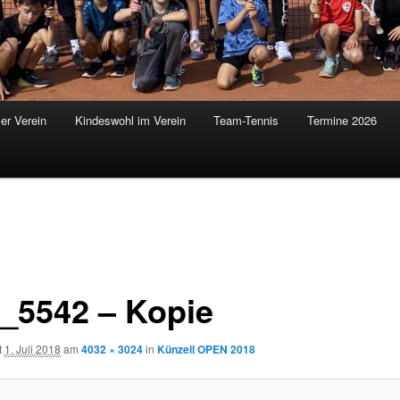
er Verein
Kindeswohl im Verein
Team-Tennis
Termine 2026
_5542 – Kopie
t
1. Juli 2018
am
4032 × 3024
in
Künzell OPEN 2018