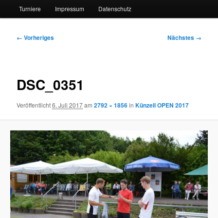
Turniere
Impressum
Datenschutz
Bilder-
← Vorheriges
Nächstes →
Navigation
DSC_0351
Veröffentlicht
6. Juli 2017
am
2792 × 1856
in
Künzell OPEN 2017