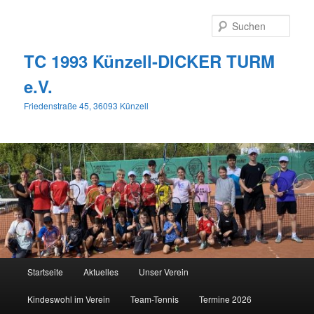
Zum
primären
Such
Inhalt
springen
TC 1993 Künzell-DICKER TURM
e.V.
Friedenstraße 45, 36093 Künzell
Hauptmenü
Startseite
Aktuelles
Unser Verein
Kindeswohl im Verein
Team-Tennis
Termine 2026