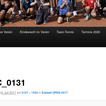
er Verein
Kindeswohl im Verein
Team-Tennis
Termine 2026
_0131
t
6. Juli 2017
am
2157 × 1434
in
Künzell OPEN 2017