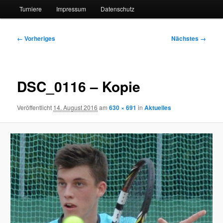
Turniere
Impressum
Datenschutz
Bilder-
← Vorheriges
Nächstes →
Navigation
DSC_0116 – Kopie
Veröffentlicht
14. August 2016
am
630 × 691
in
Aktuelles