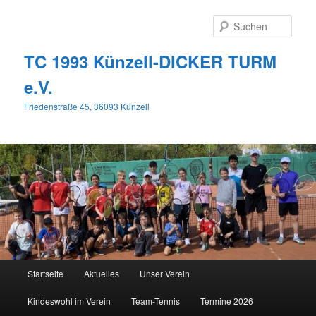
Zum
primären
Such
Inhalt
springen
TC 1993 Künzell-DICKER TURM
e.V.
Friedenstraße 45, 36093 Künzell
Hauptmenü
Startseite
Aktuelles
Unser Verein
Kindeswohl im Verein
Team-Tennis
Termine 2026